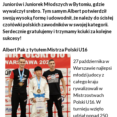
Juniorów i Juniorek Młodszych w Bytomiu, gdzie
wywalczył srebro. Tym samym Albert potwierdził
swoją wysoką formę i udowodnił, że należy do ścisłej
czołówki polskich zawodników w swojej kategorii.
Serdecznie gratulujemy i trzymamy kciuki za kolejne
sukcesy!
Albert Pak z tytułem Mistrza Polski U16
27 października w
Warszawie najlepsi
młodzi judocy z
całego kraju
rywalizowali w
Mistrzostwach
Polski U16. W
turnieju wzięło
udział ponad 250