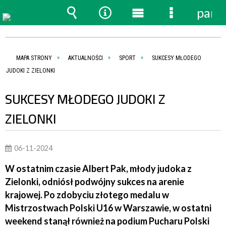
pane
Wyszukiwarka
Narzędzia
Menu
Menu
główne
szczegóło
MAPA STRONY
AKTUALNOŚCI
SPORT
SUKCESY MŁODEGO
JUDOKI Z ZIELONKI
SUKCESY MŁODEGO JUDOKI Z
ZIELONKI
06-11-2024
W ostatnim czasie Albert Pak, młody judoka z
Zielonki, odniósł podwójny sukces na arenie
krajowej. Po zdobyciu złotego medalu w
Mistrzostwach Polski U16 w Warszawie, w ostatni
weekend stanął również na podium Pucharu Polski