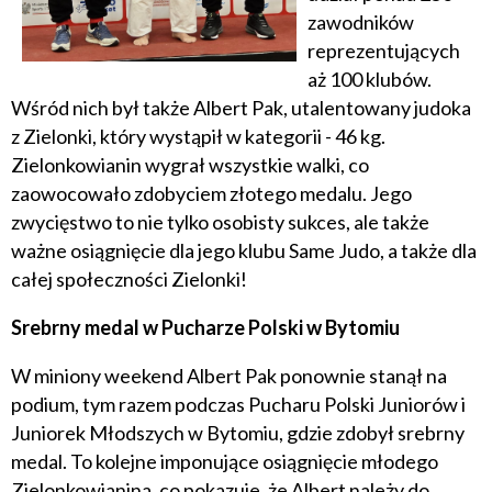
zawodników
reprezentujących
aż 100 klubów.
Wśród nich był także Albert Pak, utalentowany judoka
z Zielonki, który wystąpił w kategorii - 46 kg.
Zielonkowianin wygrał wszystkie walki, co
zaowocowało zdobyciem złotego medalu. Jego
zwycięstwo to nie tylko osobisty sukces, ale także
ważne osiągnięcie dla jego klubu Same Judo, a także dla
całej społeczności Zielonki!
Srebrny medal w Pucharze Polski w Bytomiu
W miniony weekend Albert Pak ponownie stanął na
podium, tym razem podczas Pucharu Polski Juniorów i
Juniorek Młodszych w Bytomiu, gdzie zdobył srebrny
medal. To kolejne imponujące osiągnięcie młodego
Zielonkowianina, co pokazuje, że Albert należy do