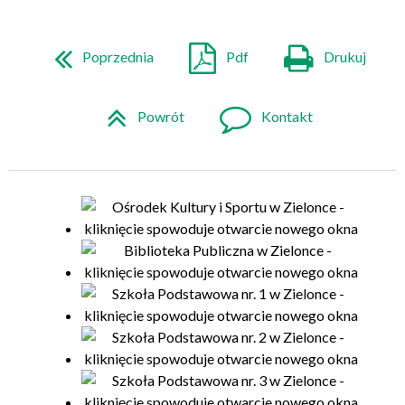
Poprzednia
Pdf
Drukuj
Powrót
Kontakt