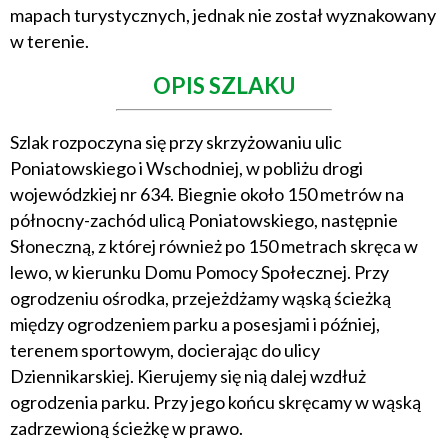
mapach turystycznych, jednak nie został wyznakowany
w terenie.
OPIS SZLAKU
Szlak rozpoczyna się przy skrzyżowaniu ulic
Poniatowskiego i Wschodniej, w pobliżu drogi
wojewódzkiej nr 634. Biegnie około 150 metrów na
północny-zachód ulicą Poniatowskiego, następnie
Słoneczną, z której również po 150 metrach skręca w
lewo, w kierunku Domu Pomocy Społecznej. Przy
ogrodzeniu ośrodka, przejeżdżamy wąską ścieżką
między ogrodzeniem parku a posesjami i później,
terenem sportowym, docierając do ulicy
Dziennikarskiej. Kierujemy się nią dalej wzdłuż
ogrodzenia parku. Przy jego końcu skręcamy w wąską
zadrzewioną ścieżkę w prawo.