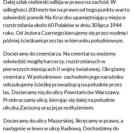
Dalej szlak niebieski odbija w prawo na zachód. W
odległości 200 metrów na prawo od tego punktu warto
odwiedzić pomnik Na Kruczku upamiętniający miejsce
rozstrzelania około 60 Polaków w dniu 30 lipca 1944
roku. Od Jeziora Czarnego kierujemy się przez wydmę i
później ścieżkami przez las w kierunku południowym.
Docieramy do cmentarza. Na cmentarzu możemy
odwiedzić mogiłę harcerzy, rozstrzelanych w
pierwszych miesiącach II wojny światowej. Okrążamy
cmentarz. W południowo- zachodnim jego narożniku
odszukujemy ścieżkę prowadzącą na południe przez
las. Docieramy nią do ulicy Powstańców Warszawy.
Przekraczamy ulicę, kierując się dalej na południe
uliczką Zaciszną oraz jej przedłużeniem.
Docieramy do ulicy Mazurskiej. Skręcamy w prawo, a
następnie w lewo w ulicę Radiową. Dochodzimy do