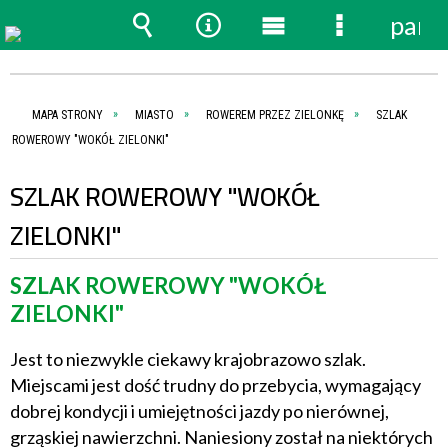
pane
Wyszukiwarka
Narzędzia
Menu
Menu
główne
szczegóło
MAPA STRONY
MIASTO
ROWEREM PRZEZ ZIELONKĘ
SZLAK
ROWEROWY "WOKÓŁ ZIELONKI"
SZLAK ROWEROWY "WOKÓŁ
ZIELONKI"
SZLAK ROWEROWY "WOKÓŁ
ZIELONKI"
Jest to niezwykle ciekawy krajobrazowo szlak.
Miejscami jest dość trudny do przebycia, wymagający
dobrej kondycji i umiejętności jazdy po nierównej,
grząskiej nawierzchni. Naniesiony został na niektórych