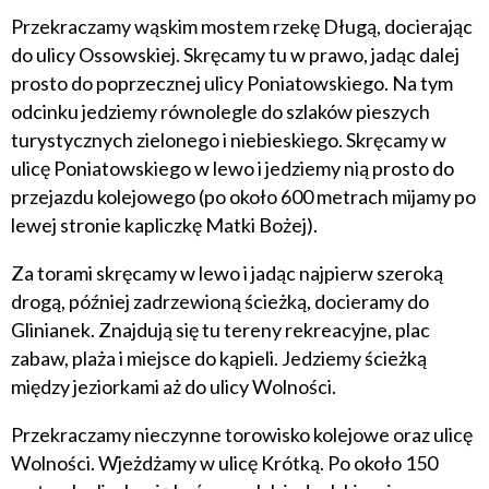
Przekraczamy wąskim mostem rzekę Długą, docierając
do ulicy Ossowskiej. Skręcamy tu w prawo, jadąc dalej
prosto do poprzecznej ulicy Poniatowskiego. Na tym
odcinku jedziemy równolegle do szlaków pieszych
turystycznych zielonego i niebieskiego. Skręcamy w
ulicę Poniatowskiego w lewo i jedziemy nią prosto do
przejazdu kolejowego (po około 600 metrach mijamy po
lewej stronie kapliczkę Matki Bożej).
Za torami skręcamy w lewo i jadąc najpierw szeroką
drogą, później zadrzewioną ścieżką, docieramy do
Glinianek. Znajdują się tu tereny rekreacyjne, plac
zabaw, plaża i miejsce do kąpieli. Jedziemy ścieżką
między jeziorkami aż do ulicy Wolności.
Przekraczamy nieczynne torowisko kolejowe oraz ulicę
Wolności. Wjeżdżamy w ulicę Krótką. Po około 150