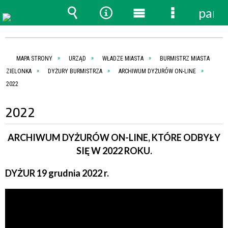
pane
Wyszukiwarka
Narzędzia
Menu
Menu
główne
szczegóło
MAPA STRONY
URZĄD
WŁADZE MIASTA
BURMISTRZ MIASTA
ZIELONKA
DYŻURY BURMISTRZA
ARCHIWUM DYŻURÓW ON-LINE
2022
2022
ARCHIWUM DYŻURÓW ON-LINE, KTÓRE ODBYŁY
SIĘ W 2022 ROKU.
DYŻUR 19 grudnia 2022 r.