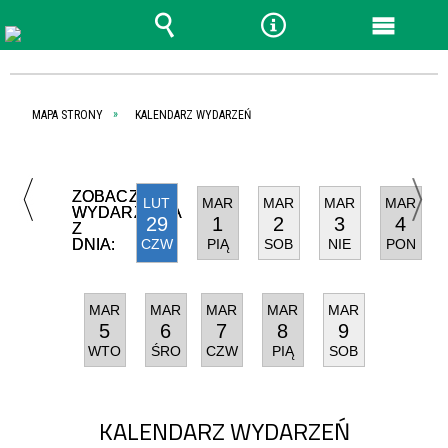
Wyszukiwarka
Narzędzia
Menu
główn
MAPA STRONY
KALENDARZ WYDARZEŃ
ZOBACZ
LUT
MAR
MAR
MAR
MAR
WYDARZENIA
29
1
2
3
4
Z
DNIA:
CZW
PIĄ
SOB
NIE
PON
MAR
MAR
MAR
MAR
MAR
5
6
7
8
9
WTO
ŚRO
CZW
PIĄ
SOB
KALENDARZ WYDARZEŃ