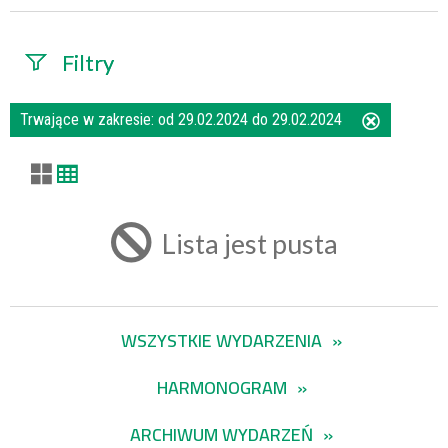
Filtry
Szukana fraza
Trwające w zakresie:
od 29.02.2024 do 29.02.2024
Usuń
ten
filtr
Kategoria
Lista jest pusta
Trwające w
zakresie
WSZYSTKIE WYDARZENIA
—
HARMONOGRAM
Miejsce
ARCHIWUM WYDARZEŃ