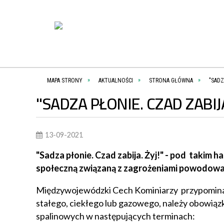
MAPA STRONY
AKTUALNOŚCI
STRONA GŁÓWNA
"SADZ
"SADZA PŁONIE. CZAD ZABIJA
13-09-2021
"Sadza płonie. Czad zabija. Żyj!" - pod taki
społeczną związaną z zagrożeniami powodowa
Międzywojewódzki Cech Kominiarzy przypomina, i
stałego, ciekłego lub gazowego, należy obowi
spalinowych w następujących terminach: