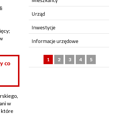
Mieszkańcy
li
Urząd
Inwestycje
ięcy;
ów
Informacje urzędowe
1
2
3
4
5
y co
rskiego,
ani w
 które