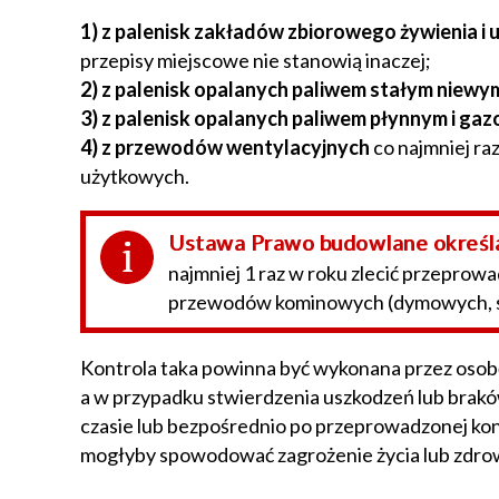
1) z palenisk zakładów zbiorowego żywienia i
przepisy miejscowe nie stanowią inaczej;
2)
z palenisk opalanych paliwem stałym niewy
3)
z palenisk opalanych paliwem płynnym i ga
4)
z przewodów wentylacyjnych
co najmniej ra
użytkowych.
Ustawa Prawo budowlane określa,
najmniej 1 raz w roku zlecić przeprow
przewodów kominowych (dymowych, sp
Kontrola taka powinna być wykonana przez osob
a w przypadku stwierdzenia uszkodzeń lub brakó
czasie lub bezpośrednio po przeprowadzonej kont
mogłyby spowodować zagrożenie życia lub zdrowi