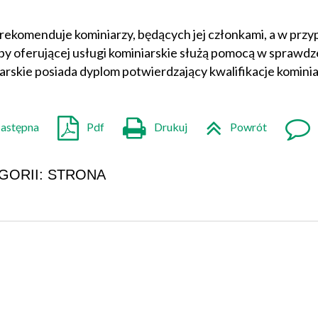
MIESZKANIA KOMUNALNE PRZY UL.
MIEJSCOWY PLAN
PIASTOWSKIEJ
ZAGOSPODAROWANIA
ekomenduje kominiarzy, będących jej członkami, a w prz
PRZESTRZENNEGO DLA REJONU UL.
INWESTYCJE PLANOWANE DO
by oferującej usługi kominiarskie służą pomocą w sprawdz
PODLEŚNEJ
REALIZACJI
arskie posiada dyplom potwierdzający kwalifikacje kominia
astępna
Pdf
Drukuj
Powrót
GORII: STRONA