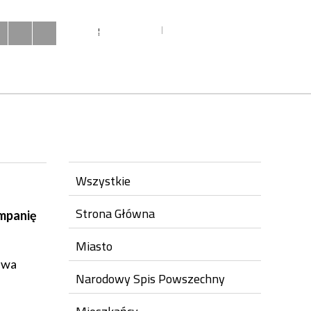
MIESZKAŃCY
URZĄD
INWESTYCJE
Twoja przeglądarka nie obsługuje JavaScript
Wszystkie
Strona Główna
ampanię
Miasto
iwa
Narodowy Spis Powszechny