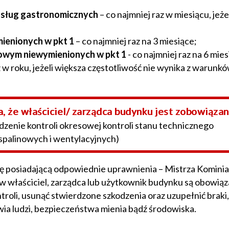
KOMUNIKACJA - ROZKŁADY JAZDY
HAŁAS NA S8
 usług gastronomicznych
– co najmniej raz w miesiącu, jeże
ZDROWIE
CYBERBEZPIECZEŃSTWO
BAZA NOCLEGOWA I
REMONTY SZKÓŁ I PRZEDSZKOLI
OPIEKA NAD ZWIERZĘTAMI
CERTYFIKATY
mienionych w pkt 1
– co najmniej raz na 3 miesiące;
GASTRONOMICZNA
zowym niewymienionych w pkt 1
- co najmniej raz na 6 mies
OŚWIETLENIE
BILET METROPOLITALNY
GLINIANKI I KĄPIELISKA
z w roku, jeżeli większa częstotliwość nie wynika z warunk
DROGA WOJEWÓDZKA 631
STYPENDIA
ZNANI I ZASŁUŻENI
DROGA WOJEWÓDZKA 634
MIEJSKIE DOTACJE
SPORT
 że właściciel/ zarządca budynku jest zobowiązan
REWITALIZACJA BAZARKU
adzenie kontroli okresowej kontroli stanu technicznego
CENTRUM AKTYWNOŚCI SENIORA
KULTURA
alinowych i wentylacyjnych)
SKATEPARK
WAŻNE ADRESY
II TUNEL
ę posiadającą odpowiednie uprawnienia – Mistrza Kominia
GAZETA MOJA ZIELONKA
w właściciel, zarządca lub użytkownik budynku są obowiąz
NAKŁADKI ASFALTOWE
roli, usunąć stwierdzone szkodzenia oraz uzupełnić braki,
OCHRONA POWIETRZA
a ludzi, bezpieczeństwa mienia bądź środowiska.
BOCZNICA KOLEJOWA
POMOC DLA UKRAINY