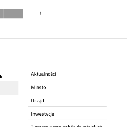
MIESZKAŃCY
URZĄD
INWESTYCJE
Twoja przeglądarka nie obsługuje JavaScript
Aktualności
k
Miasto
Urząd
Inwestycje