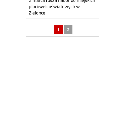
2 marca rusza nabór do miejskich
placówek oświatowych w
Zielonce
1
2