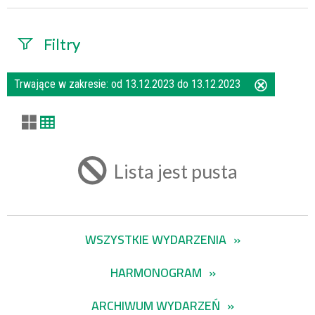
Filtry
Szukana fraza
Trwające w zakresie:
od 13.12.2023 do 13.12.2023
Usuń
ten
filtr
Kategoria
Lista jest pusta
Trwające w
zakresie
WSZYSTKIE WYDARZENIA
—
HARMONOGRAM
Miejsce
ARCHIWUM WYDARZEŃ