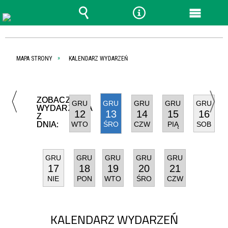
Wyszukiwarka
Narzędzia
Menu
główn
MAPA STRONY
KALENDARZ WYDARZEŃ
ZOBACZ
GRU
GRU
GRU
GRU
GRU
WYDARZENIA
12
13
14
15
16
Z
DNIA:
WTO
ŚRO
CZW
PIĄ
SOB
GRU
GRU
GRU
GRU
GRU
17
18
19
20
21
NIE
PON
WTO
ŚRO
CZW
KALENDARZ WYDARZEŃ